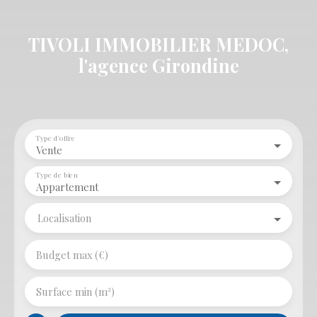
TIVOLI IMMOBILIER MEDOC,
l'agence Girondine
Type d'offre
Vente
Type de bien
Appartement
Localisation
Budget max (€)
Surface min (m²)