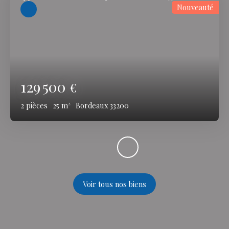
Nouveauté
129 500
€
2
pièces
25
m²
Bordeaux 33200
Voir tous nos biens