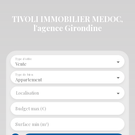
TIVOLI IMMOBILIER MEDOC,
l'agence Girondine
Type d'offre
Vente
Type de bien
Appartement
Localisation
Budget max (€)
Surface min (m²)