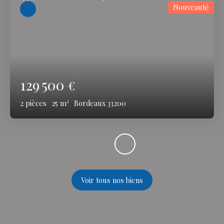
Nouveauté
129 500
€
2
pièces
25
m²
Bordeaux 33200
Voir tous nos biens