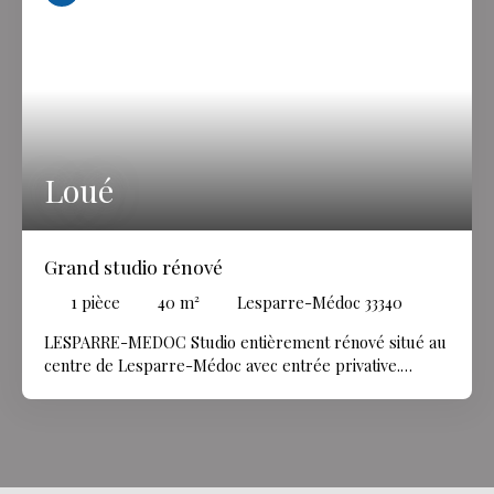
Loué
Grand studio rénové
1
pièce
40
m²
Lesparre-Médoc 33340
LESPARRE-MEDOC Studio entièrement rénové situé au
centre de Lesparre-Médoc avec entrée privative.
L'entrée est composée d'un grand placard et d'un
couloir qui mène à un escalier permettant d'accéder à
une grande pièce de vie lumineuse de plus de 35m2
avec cuisine entièrement équipée et aménagée Une
salle d'eau neuve avec grande cabine de douche et WC.