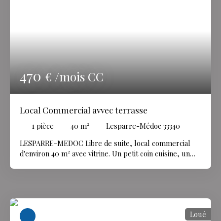
470
€ /mois CC
Local Commercial avvec terrasse
1
pièce
40
m²
Lesparre-Médoc 33340
LESPARRE-MEDOC Libre de suite, local commercial
d'environ 40 m² avec vitrine. Un petit coin cuisine, un
WC et une petite terrasse a l'arrière. Non soumis au
DPE Loyer: 470 € CC
Loué