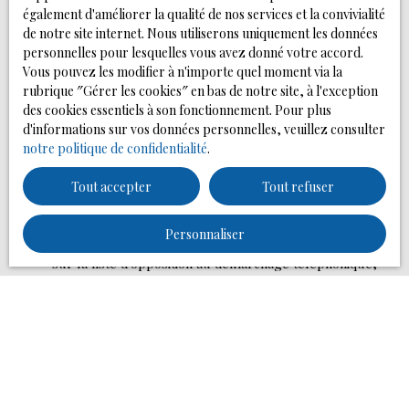
également d'améliorer la qualité de nos services et la convivialité
de notre site internet. Nous utiliserons uniquement les données
Localisation
personnelles pour lesquelles vous avez donné votre accord.
Vous pouvez les modifier à n'importe quel moment via la
rubrique ″Gérer les cookies″ en bas de notre site, à l'exception
Loyer max (€/mois)
des cookies essentiels à son fonctionnement. Pour plus
d'informations sur vos données personnelles, veuillez consulter
Surface min (m²)
notre politique de confidentialité
.
J'accepte le traitement de mes données personnelles
Tout accepter
Tout refuser
conformément au RGPD. Si vous ne souhaitez pas faire
l'objet de prospection commerciale par voie
Personnaliser
téléphonique, vous pouvez vous inscrire gratuitement
sur la liste d'opposition au démarchage téléphonique,
prévu par l'article L223-1 du code de la consommation,
sur le site Internet www.bloctel.gouv.fr ou par courrier
adressé à :
Société Worldline, Service Bloctel, CS 61311, 41013
BLOIS CEDEX.