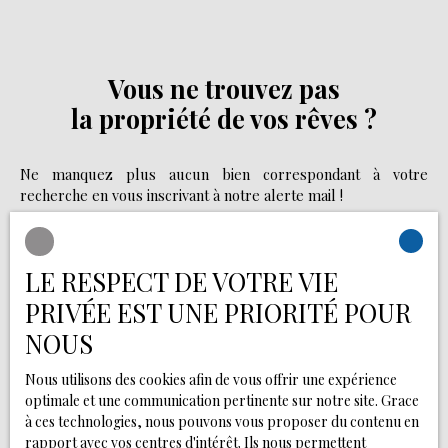
Possibilité d'installer la chambre dans la petite
mezzanine attenante au salon. Possibilité de louer
meublé. Loyer: 400€ CC Dépôt de garantie: 390€
Honoraires d'agence: 400€
Vous ne trouvez pas
la propriété de vos rêves ?
Ne manquez plus aucun bien correspondant à votre
recherche en vous inscrivant à notre alerte mail !
Prénom
LE RESPECT DE VOTRE VIE
Nom
PRIVÉE EST UNE PRIORITÉ POUR
NOUS
Email
Nous utilisons des cookies afin de vous offrir une expérience
Type d'offre
Location
optimale et une communication pertinente sur notre site. Grace
à ces technologies, nous pouvons vous proposer du contenu en
rapport avec vos centres d'intérêt. Ils nous permettent
Type de bien