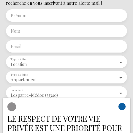
recherche en vous inscrivant à notre alerte mail !
Prénom
Nom
Email
Type d'offre
Location
Type de bien
Appartement
Localisation
Lesparre-Médoc (33340)
Loyer max (€/mois)
LE RESPECT DE VOTRE VIE
Surface min (m²)
PRIVÉE EST UNE PRIORITÉ POUR