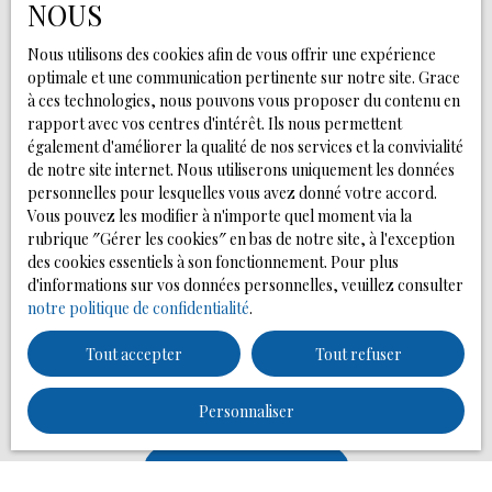
NOUS
Pièces min
Nous utilisons des cookies afin de vous offrir une expérience
optimale et une communication pertinente sur notre site. Grace
J'accepte le traitement de mes données personnelles
à ces technologies, nous pouvons vous proposer du contenu en
conformément au RGPD. Si vous ne souhaitez pas faire
rapport avec vos centres d'intérêt. Ils nous permettent
l'objet de prospection commerciale par voie
également d'améliorer la qualité de nos services et la convivialité
téléphonique, vous pouvez vous inscrire gratuitement
de notre site internet. Nous utiliserons uniquement les données
sur la liste d'opposition au démarchage téléphonique,
personnelles pour lesquelles vous avez donné votre accord.
prévu par l'article L223-1 du code de la consommation,
Vous pouvez les modifier à n'importe quel moment via la
sur le site Internet www.bloctel.gouv.fr ou par courrier
rubrique ″Gérer les cookies″ en bas de notre site, à l'exception
adressé à :
des cookies essentiels à son fonctionnement. Pour plus
d'informations sur vos données personnelles, veuillez consulter
Société Worldline, Service Bloctel, CS 61311, 41013
notre politique de confidentialité
.
BLOIS CEDEX.
Tout accepter
Tout refuser
Pour en savoir plus sur le traitement de vos données
personnelles, veuillez consulter notre
politique de
confidentialité
.
Personnaliser
Recevoir des annonces