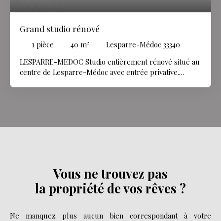
Grand studio rénové
1
pièce
40
m²
Lesparre-Médoc 33340
LESPARRE-MEDOC Studio entièrement rénové situé au
centre de Lesparre-Médoc avec entrée privative.
L'entrée est composée d'un grand placard et d'un
couloir qui mène à un escalier permettant d'accéder à
une grande pièce de vie lumineuse de plus de 35m2
avec cuisine entièrement équipée et aménagée Une
salle d'eau neuve avec grande cabine de douche et WC.
Possibilité d'installer la chambre dans la petite
mezzanine attenante au salon. Possibilité de louer
meublé. Loyer: 400€ CC Dépôt de garantie: 390€
Honoraires d'agence: 400€
Vous ne trouvez pas
la propriété de vos rêves ?
Ne manquez plus aucun bien correspondant à votre