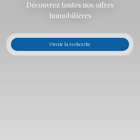
Découvrez toutes nos offres
immobilières
Ouvrir la recherche
Type d'offre
Location
Type de bien
Appartement
Localisation
Lesparre-Médoc (33340)
Loyer max (€/mois)
Surface min (m²)