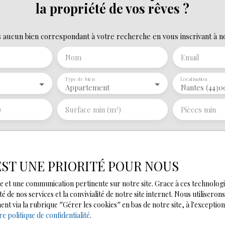
la propriété de vos rêves ?
ucun bien correspondant à votre recherche en vous inscrivant à not
Nom
Email
Type de bien
Localisation
Appartement
Nantes (4430
)
Surface min (m²)
Pièces min
e traitement de mes données personnelles conformément au RGPD. S
as faire l'objet de prospection commerciale par voie téléphonique,
atuitement sur la liste d'opposition au démarchage téléphonique, pré
 EST UNE PRIORITÉ POUR NOUS
ode de la consommation, sur le site Internet www.bloctel.gouv.fr ou
male et une communication pertinente sur notre site. Grace à ces techno
té de nos services et la convivialité de notre site internet. Nous utilise
ldline, Service Bloctel, CS 61311, 41013 BLOIS CEDEX.
 via la rubrique ″Gérer les cookies″ en bas de notre site, à l'exception
re politique de confidentialité
.
oir plus sur le traitement de vos données personnelles, veuillez co