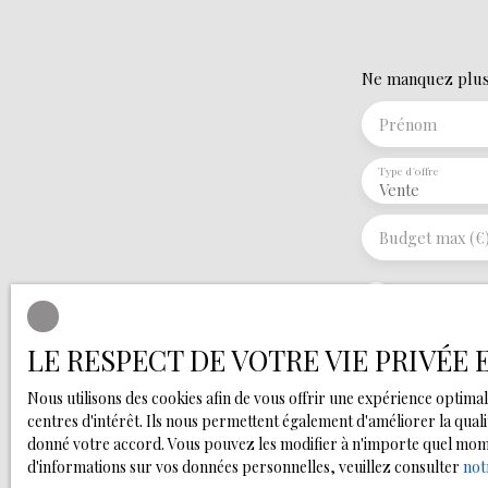
Ne manquez plus a
Prénom
Type d'offre
Vente
Budget max (€
J'accepte l
souhaitez p
inscrire gr
LE RESPECT DE VOTRE VIE PRIVÉE
L223-1 du c
adressé à :
Nous utilisons des cookies afin de vous offrir une expérience opti
centres d'intérêt. Ils nous permettent également d'améliorer la quali
Société Wor
donné votre accord. Vous pouvez les modifier à n'importe quel moment
d'informations sur vos données personnelles, veuillez consulter
not
Pour en sav