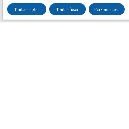
politique de
Tout accepter
Tout refuser
Personnaliser
JE RECHERCHE UN BIEN
Vente appartement Bordeaux (33000)
Vente appartement Bassens (33530)
Vente maison Lesparre-Médoc (33340)