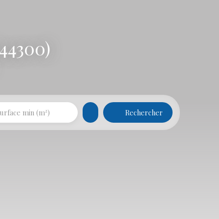
44300)
Rechercher
urface min (m²)