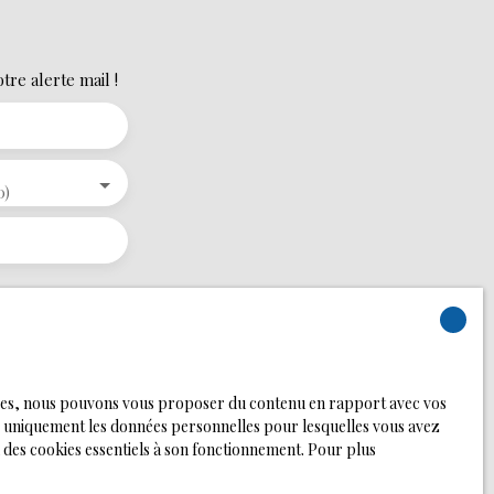
re alerte mail !
0)
i vous ne
 vous pouvez vous
vu par l'article
 par courrier
logies, nous pouvons vous proposer du contenu en rapport avec vos
rons uniquement les données personnelles pour lesquelles vous avez
 des cookies essentiels à son fonctionnement. Pour plus
nsulter notre