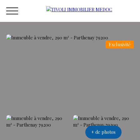
Exclusivité
ACCUEIL
ACHETER
ESTIMER
VENDRE
VEND
Estimation
+ de photos