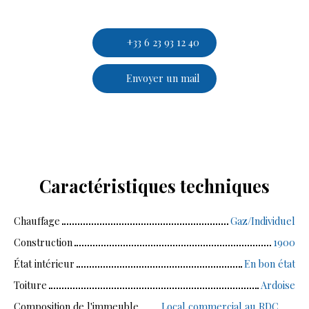
+33 6 23 93 12 40
Envoyer un mail
Caractéristiques
techniques
Chauffage
Gaz/Individuel
Construction
1900
État intérieur
En bon état
Toiture
Ardoise
Composition de l'immeuble
Local commercial au RDC