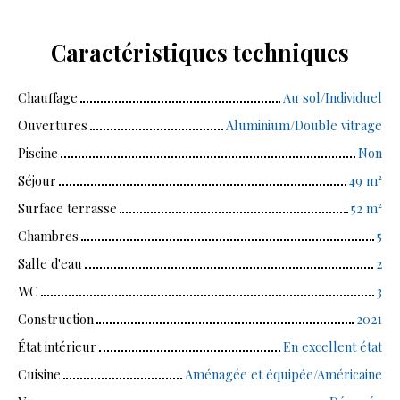
Caractéristiques
techniques
Chauffage
Au sol/Individuel
Ouvertures
Aluminium/Double vitrage
Piscine
Non
Séjour
49
m²
Surface terrasse
52
m²
Chambres
5
Salle d'eau
2
WC
3
Construction
2021
État intérieur
En excellent état
Cuisine
Aménagée et équipée/Américaine