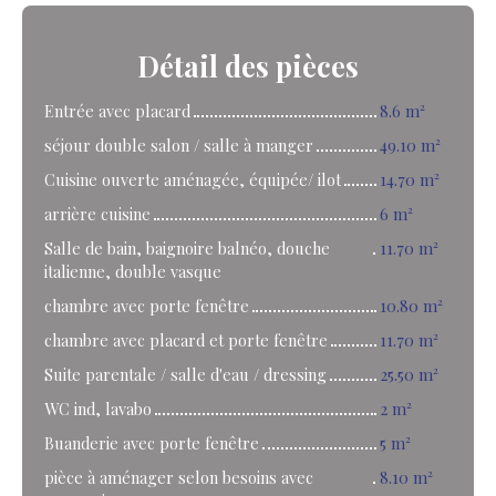
Détail
des pièces
Entrée avec placard
8.6 m²
séjour double salon / salle à manger
49.10 m²
Cuisine ouverte aménagée, équipée/ ilot
14.70 m²
arrière cuisine
6 m²
Salle de bain, baignoire balnéo, douche
11.70 m²
italienne, double vasque
chambre avec porte fenêtre
10.80 m²
chambre avec placard et porte fenêtre
11.70 m²
Suite parentale / salle d'eau / dressing
25.50 m²
WC ind, lavabo
2 m²
Buanderie avec porte fenêtre
5 m²
pièce à aménager selon besoins avec
8.10 m²