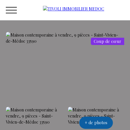
Coup de cœur
ACCUEIL
ACHETER
ESTIMER
VENDRE
VEND
Estimation
+ de photos