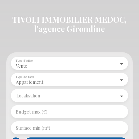
TIVOLI IMMOBILIER MEDOC,
l'agence Girondine
Type d'offre
Vente
Type de bien
Appartement
Localisation
Budget max (€)
Surface min (m²)