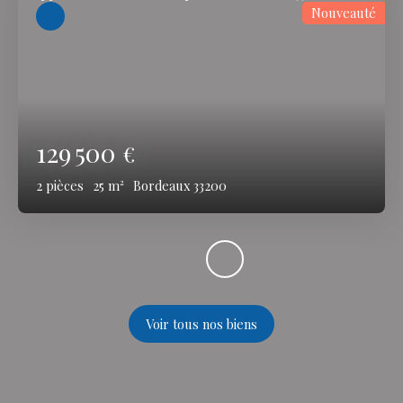
Nouveauté
129 500
€
2
pièces
25
m²
Bordeaux 33200
Voir tous nos biens