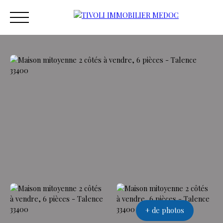
ACCUEIL
ACHETER
ESTIMER
VENDRE
VEND
Estimation
+ de photos