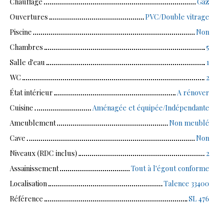
Chauffage
Gaz
Ouvertures
PVC/Double vitrage
Piscine
Non
Chambres
5
Salle d'eau
1
WC
2
État intérieur
A rénover
Cuisine
Aménagée et équipée/Indépendante
Ameublement
Non meublé
Cave
Non
Niveaux (RDC inclus)
2
Assainissement
Tout à l'égout conforme
Localisation
Talence 33400
Référence
SL 476