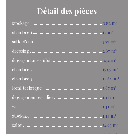
Détail
des pièces
stockage
0.82 m²
chambre 1
12 m²
salle d'eau
3.57 m²
dressing
2.87 m²
dégagement/couloir
8.54 m²
chambre 2
15.95 m²
chambre 3
12.60 m²
local technique
3.67 m²
dégagement escalier
1.31 m²
wc
1.41 m²
stockage
1.44 m²
salon
34.93 m²