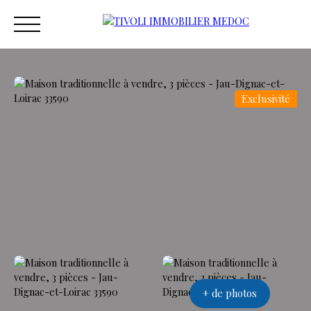
Exclusivité
ACCUEIL
ACHETER
ESTIMER
VENDRE
VEND
Estimation
+ de photos