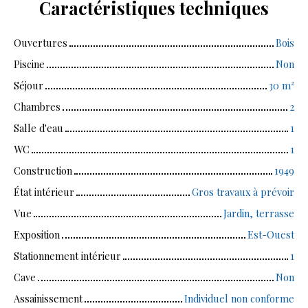
Caractéristiques
techniques
Ouvertures
Bois
Piscine
Non
Séjour
30
m²
Chambres
2
Salle d'eau
1
WC
1
Construction
1949
État intérieur
Gros travaux à prévoir
Vue
Jardin, terrasse
Exposition
Est-Ouest
Stationnement intérieur
1
Cave
Non
Assainissement
Individuel non conforme