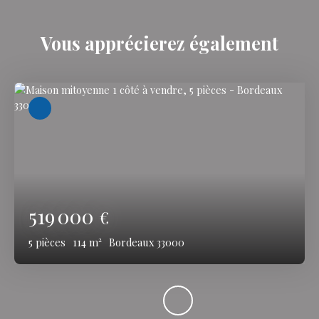
Vous apprécierez
également
519 000
€
5
pièces
114
m²
Bordeaux 33000