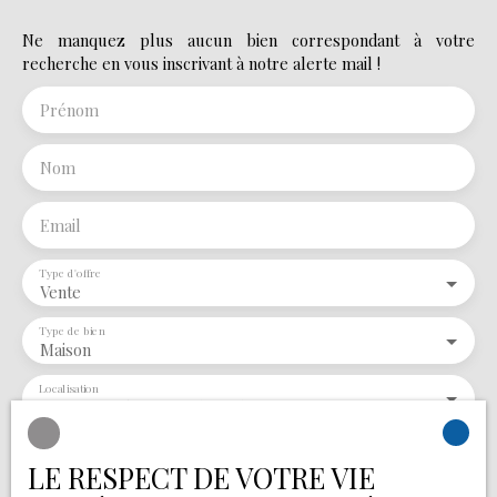
d'environ 418 m² . Auvent. 2 terrasses, pergolas. Portail
Ne manquez plus aucun bien correspondant à votre
accès garage, portillon. Pour le confort , pompe à
recherche en vous inscrivant à notre alerte mail !
chaleur, chauffage au sol . Conduit cheminée. Proche
toutes commodités, plages , restaurants , écoles ...
Prénom
Pour plus de renseignements ou visite, vous pouvez
contacter Eric De Rozario au 06 14 29 45 82 ou email:
ericderozario@tivolimedoc. fr TIVOLI IMMOBILIER
Nom
Email
Type d'offre
Vente
Type de bien
Maison
Localisation
Saint-Jean-de-Monts (85160)
Budget max (€)
LE RESPECT DE VOTRE VIE