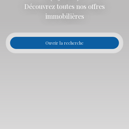
Découvrez toutes nos offres
immobilières
Ouvrir la recherche
Type d'offre
Vente
Type de bien
Maison
Localisation
Saint-Jean-de-Monts (85160)
Budget max (€)
Surface min (m²)