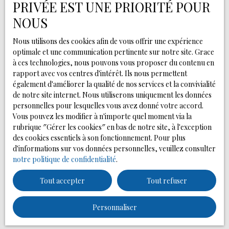
PRIVÉE EST UNE PRIORITÉ POUR
Surface min (m²)
NOUS
Pièces min
Nous utilisons des cookies afin de vous offrir une expérience
optimale et une communication pertinente sur notre site. Grace
J'accepte le traitement de mes données personnelles
à ces technologies, nous pouvons vous proposer du contenu en
conformément au RGPD. Si vous ne souhaitez pas faire
rapport avec vos centres d'intérêt. Ils nous permettent
l'objet de prospection commerciale par voie
également d'améliorer la qualité de nos services et la convivialité
téléphonique, vous pouvez vous inscrire gratuitement
de notre site internet. Nous utiliserons uniquement les données
sur la liste d'opposition au démarchage téléphonique,
personnelles pour lesquelles vous avez donné votre accord.
prévu par l'article L223-1 du code de la consommation,
Vous pouvez les modifier à n'importe quel moment via la
sur le site Internet www.bloctel.gouv.fr ou par courrier
rubrique ″Gérer les cookies″ en bas de notre site, à l'exception
adressé à :
des cookies essentiels à son fonctionnement. Pour plus
d'informations sur vos données personnelles, veuillez consulter
Société Worldline, Service Bloctel, CS 61311, 41013
notre politique de confidentialité
.
BLOIS CEDEX.
Tout accepter
Tout refuser
Pour en savoir plus sur le traitement de vos données
personnelles, veuillez consulter notre
politique de
Personnaliser
confidentialité
.