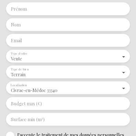
Prénom
Nom
Email
Type d'offre
Vente
Type de bien
Terrain
Localisation
Civrac-en-Médoc 33340
Budget max (€)
Surface min (m²)
J'accepte le traitement de mes données personnelles