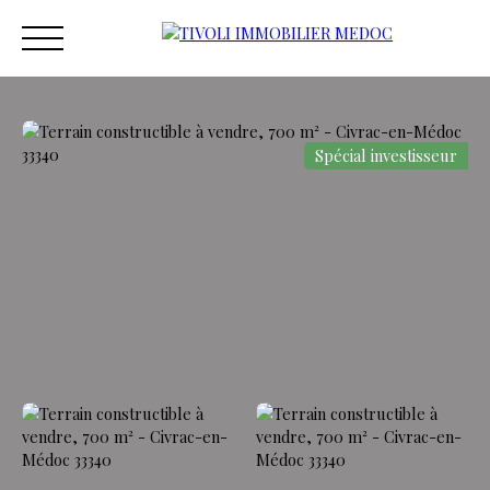
Spécial investisseur
ACCUEIL
ACHETER
ESTIMER
VENDRE
VEND
Estimation