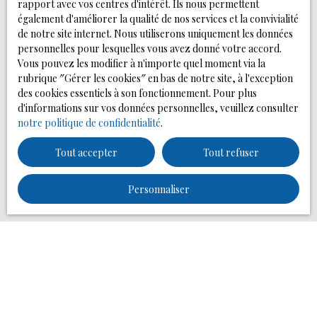
rapport avec vos centres d'intérêt. Ils nous permettent
conformément au RGPD. Si vous ne souhaitez pas faire
également d'améliorer la qualité de nos services et la convivialité
l'objet de prospection commerciale par voie
de notre site internet. Nous utiliserons uniquement les données
téléphonique, vous pouvez vous inscrire gratuitement
personnelles pour lesquelles vous avez donné votre accord.
sur la liste d'opposition au démarchage téléphonique,
Vous pouvez les modifier à n'importe quel moment via la
prévu par l'article L223-1 du code de la consommation,
rubrique ″Gérer les cookies″ en bas de notre site, à l'exception
sur le site Internet www.bloctel.gouv.fr ou par courrier
des cookies essentiels à son fonctionnement. Pour plus
adressé à :
d'informations sur vos données personnelles, veuillez consulter
notre politique de confidentialité
.
Société Worldline, Service Bloctel, CS 61311, 41013
BLOIS CEDEX.
Tout accepter
Tout refuser
Pour en savoir plus sur le traitement de vos données
Personnaliser
personnelles, veuillez consulter notre
politique de
confidentialité
.
Recevoir des annonces