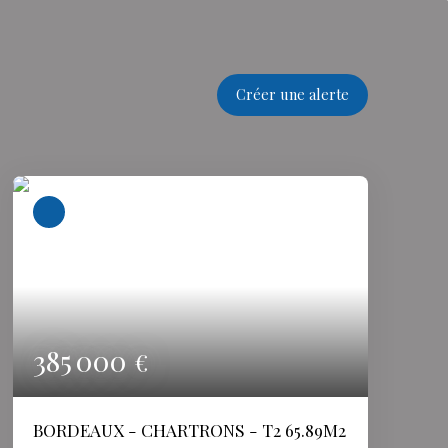
Créer une alerte
385 000
€
BORDEAUX - CHARTRONS - T2 65.89M2