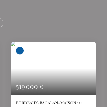
519 000
€
BORDEAUX-BACALAN-MAISON 114