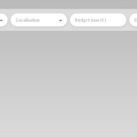
Localisation
Budget max (€)
S