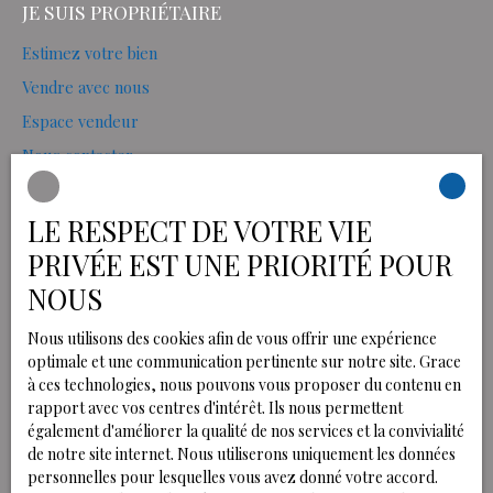
JE SUIS PROPRIÉTAIRE
Estimez votre bien
Vendre avec nous
Espace vendeur
Nous contacter
LE RESPECT DE VOTRE VIE
INFORMATIONS
PRIVÉE EST UNE PRIORITÉ POUR
NOUS
Nos honoraires
Mentions légales
Nous utilisons des cookies afin de vous offrir une expérience
optimale et une communication pertinente sur notre site. Grace
Politique de confidentialité
à ces technologies, nous pouvons vous proposer du contenu en
Plan du site
rapport avec vos centres d'intérêt. Ils nous permettent
Gérer les cookies
également d'améliorer la qualité de nos services et la convivialité
de notre site internet. Nous utiliserons uniquement les données
Propulsé par
personnelles pour lesquelles vous avez donné votre accord.