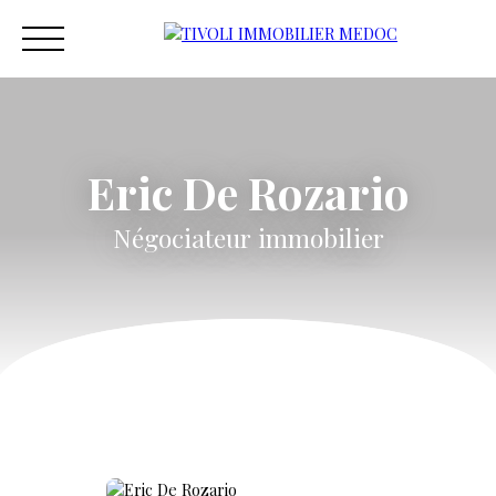
Eric De Rozario
ACCUEIL
ACHETER
ESTIMER
VENDRE
VEND
Négociateur immobilier
Estimation