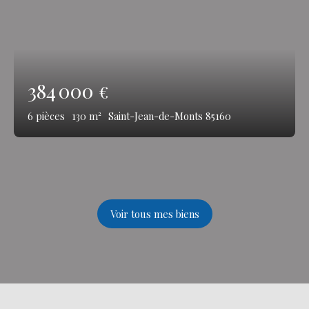
384 000
€
6
pièces
130
m²
Saint-Jean-de-Monts 85160
Voir tous mes biens