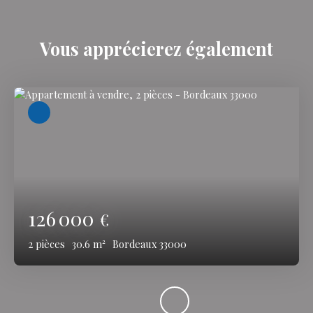
Vous apprécierez
également
126 000
€
2
pièces
30.6
m²
Bordeaux 33000